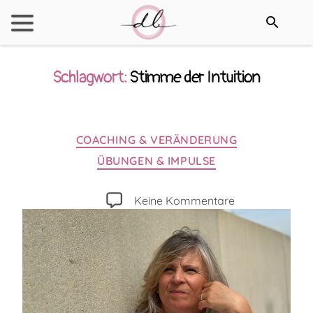
Schlagwort:
Stimme der Intuition
Kategorien
COACHING & VERÄNDERUNG
ÜBUNGEN & IMPULSE
zu
Keine Kommentare
Bist
du
ein
Bauch-
oder
Kopfmensch?