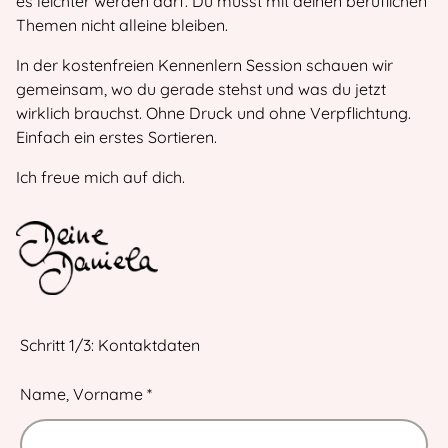
es leichter werden darf. Du musst mit deinen beruflichen
Themen nicht alleine bleiben.
In der kostenfreien Kennenlern Session schauen wir
gemeinsam, wo du gerade stehst und was du jetzt
wirklich brauchst. Ohne Druck und ohne Verpflichtung.
Einfach ein erstes Sortieren.
Ich freue mich auf dich.
Schritt 1/3: Kontaktdaten
Leave
Name, Vorname
*
this
field