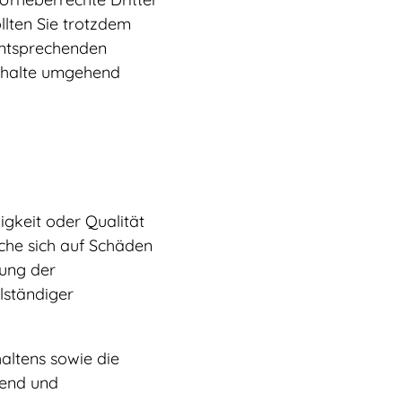
llten Sie trotzdem
entsprechenden
Inhalte umgehend
digkeit oder Qualität
che sich auf Schäden
zung der
lständiger
altens sowie die
bend und