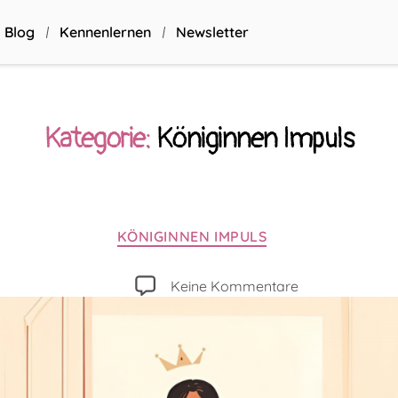
Blog
Kennenlernen
Newsletter
Kategorie:
Königinnen Impuls
Kategorien
KÖNIGINNEN IMPULS
zu
Keine Kommentare
Dieser
Raum
gehört
mir